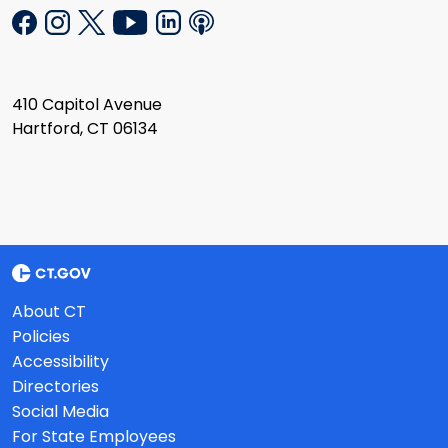
410 Capitol Avenue
Hartford, CT 06134
About CT
Policies
Accessibility
Directories
Social Media
For State Employees