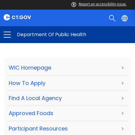
Report an accessibility issue.
Department Of Public Health
WIC Homepage
>
How To Apply
>
Find A Local Agency
>
Approved Foods
>
Participant Resources
>