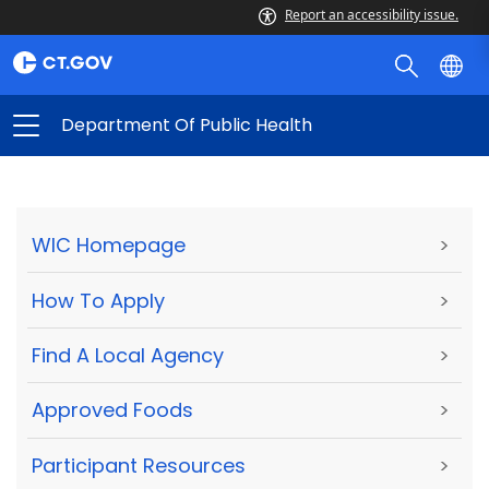
Report an accessibility issue.
Department Of Public Health
WIC Homepage
>
How To Apply
>
Find A Local Agency
>
Approved Foods
>
Participant Resources
>