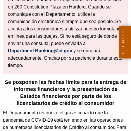
V
h
en 260 Constitution Plaza en Hartford. Cuando se
e
I
comunique con el Departamento, utilice la
c
D
comunicación electrónica siempre que sea posible. Se
u
-
alienta a los consumidores a utilizar nuestro formulario
r
en línea para las quejas. Si no está seguro de dónde
r
1
enviar una consulta, puede enviarla a
e
9
Department.Banking@ct.gov
y se enrutará
n
E
adecuadamente. Gracias por su paciencia durante este
t
tiempo.
x
A
g
t
e
Se posponen las fechas límite para la entrega de
e
n
Informes financieros y la presentación de
n
c
Estados financieros por parte de los
y
licenciatarios de crédito al consumidor
d
w
El Departamento reconoce el grave impacto que la
e
i
pandemia de COVID-19 está teniendo en las operaciones
d
t
de numerosos licenciatarios de Crédito al consumidor. Para