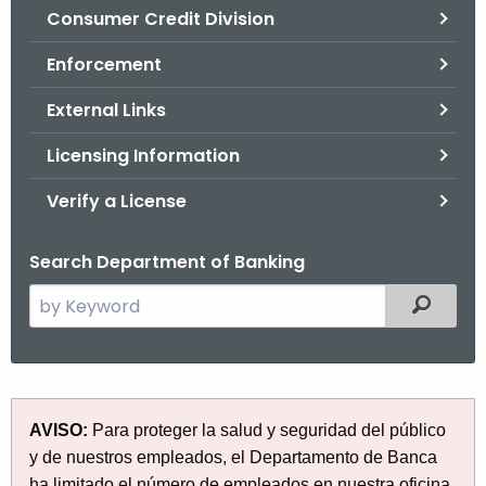
Consumer Credit Division
o
r
Enforcement
C
T
External Links
.
Licensing Information
g
o
Verify a License
v
Search Department of Banking
S
Filtered
e
a
r
c
C
AVISO:
Para proteger la salud y seguridad del público
h
O
y de nuestros empleados, el Departamento de Banca
t
ha limitado el número de empleados en nuestra oficina