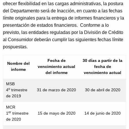
h
D
ofrecer flexibilidad en las cargas administrativas, la postura
a
del Departamento será de Inacción, en cuanto a las fechas
e
K
límite originales para la entrega de informes financieros y la
a
e
presentación de estados financieros. Conforme a lo
y
d
previsto, las entidades reguladas por la División de Crédito
w
al Consumidor deberán cumplir las siguientes fechas límite
l
o
pospuestas.
i
r
d
n
Fecha de
30 días a partir de la
Nombre del
vencimiento actual
fecha de
e
informe
del informe
vencimiento actual
s
MSB
_
o
4
trimestre
31 de marzo de 2020
30 de abril de 2020
de 2019
E
S
MCR
er
1
trimestre
15 de mayo de 2020
14 de junio de 2020
de 2020