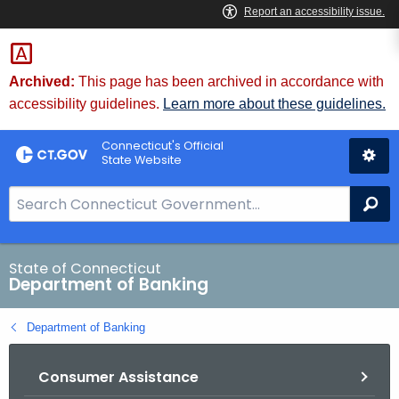
Skip
Skip
to
to
Content
Chat
Archived:
This page has been archived in accordance with
accessibility guidelines.
Learn more about these guidelines.
Connecticut's Official
State Website
S
Se
e
a
r
State of Connecticut
Department of Banking
c
h
Department of Banking
B
a
Consumer Assistance
r
f