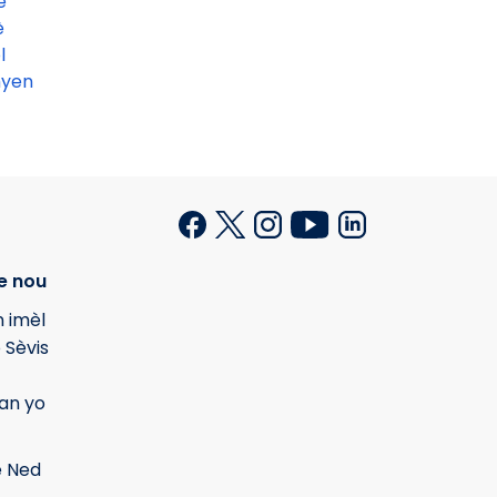
è
è
l
yen
e nou
 imèl
 Sèvis
yan yo
 Ned