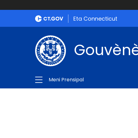
Eta Connecticut
Gouvènè
Meni Prensipal