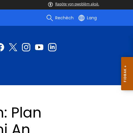
Rapòte yon pwoblèm aksè.
Rechèch
Lang
: Plan
i An