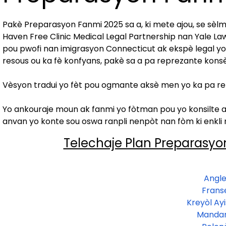
Pakè Preparasyon Fanmi 2025 sa a, ki mete ajou, se sèl
Haven Free Clinic Medical Legal Partnership nan Yale La
pou pwofi nan imigrasyon Connecticut ak ekspè legal yo.
resous ou ka fè konfyans, pakè sa a pa reprezante konsèy
Vèsyon tradui yo fèt pou ogmante aksè men yo ka pa refl
Yo ankouraje moun ak fanmi yo fòtman pou yo konsilte av
anvan yo konte sou oswa ranpli nenpòt nan fòm ki enkli 
Telechaje Plan Preparasyo
Angl
Frans
Kreyòl Ay
Mandar