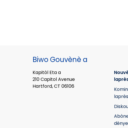
Biwo Gouvènè a
Kapitòl Eta a
Nouvè
210 Capitol Avenue
laprè
Hartford, CT 06106
Komin
laprè
Disko
Abòne
dènye