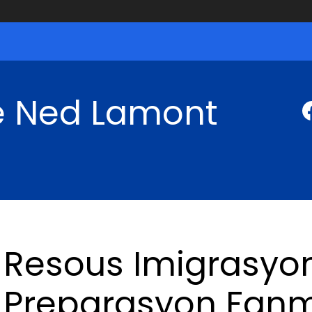
 Ned Lamont
Resous Imigrasyon
Preparasyon Fanm