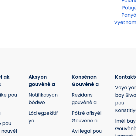
Polon
Pòtig
Panyò
Vyetnam
l ak
Aksyon
Konsènan
Kontakt
s
gouvènè a
Gouvènè a
Voye yon
ike pou
Notifikasyon
Rezidans
bay Biwo
s
bòdwo
gouvènè a
pou
Konstiti
u
Lòd egzekitif
Pòtrè ofisyèl
yo
Gouvènè a
Imèl bay
 pou
Gouvènè
 nouvèl
Avi legal pou