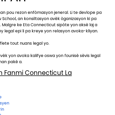
man pou rezon enfòmasyon jeneral. Li te devlope pa
w School, an konsiltasyon avèk òganizasyon ki pa
 Malgre ke Eta Connecticut sipòte yon aksè laj a
 legal epi li pa kreye yon relasyon avoka-kliyan.
ete tout nuans legal yo.
èk yon avoka kalifye oswa yon founisè sèvis legal
nan pakè a.
n Fanmi Connecticut La
e
e
isyen
in