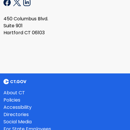
450 Columbus Blvd.
Suite 901
Hartford CT 06103
About CT
Policies
Accessibility
Directories
Social Media
For State Employees